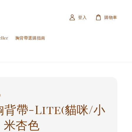
登入
購物車
ller
胸背帶選購指南
n
背帶-Lite(貓咪/小
) 米杏色