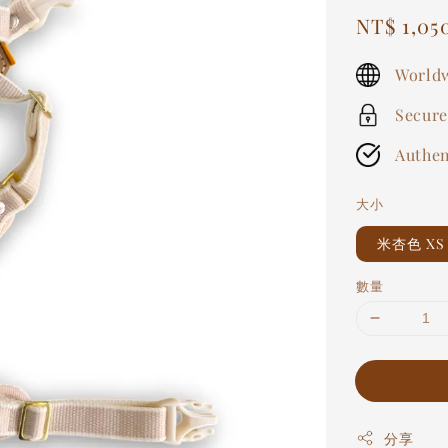
Sale
NT$ 1,05
price
Worldw
Secure
Authen
大小
米杏色 XS
數量
分享