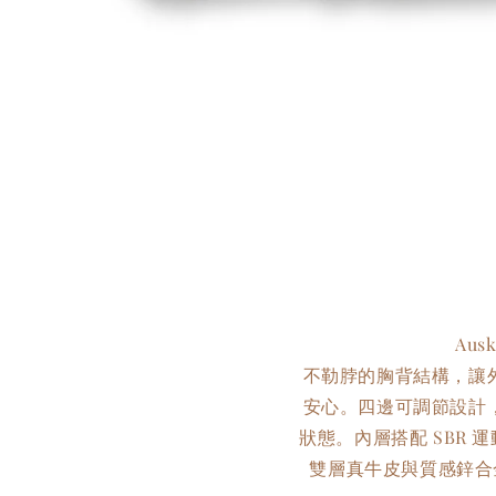
Au
不勒脖的胸背結構，讓
安心。四邊可調節設計
狀態。內層搭配 SBR
雙層真牛皮與質感鋅合金