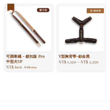
優惠
可調牽繩 - 鎖扣版 Pro
Y型胸背帶-鉑金黑
中型犬UP
Regular
NT$ 1,150
-
NT$ 1,250
Sale
NT$ 600
Regular
NT$ 650
price
price
price