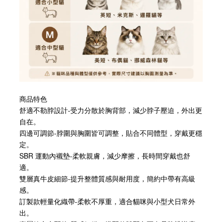
商品特色
舒適不勒脖設計-受力分散於胸背部，減少脖子壓迫，外出更
自在。
四邊可調節-脖圍與胸圍皆可調整，貼合不同體型，穿戴更穩
定。
SBR 運動內襯墊-柔軟親膚，減少摩擦，長時間穿戴也舒
適。
雙層真牛皮細節-提升整體質感與耐用度，簡約中帶有高級
感。
訂製款輕量化織帶-柔軟不厚重，適合貓咪與小型犬日常外
出。