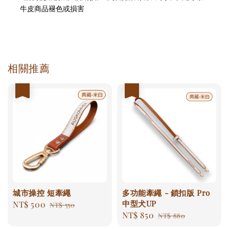
牛皮商品褪色或損害 
相關推薦
優惠
優惠
城市操控 短牽繩
多功能牽繩 - 鎖扣版 Pro
中型犬UP
Sale
NT$ 500
Regular
NT$ 550
Sale
NT$ 850
Regular
price
price
NT$ 880
price
price