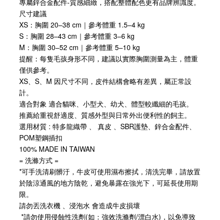
專屬鋅合金配件-質感細緻，搭配整體配色更有品牌辨識度。
尺寸建議
XS：胸圍 20–38 cm｜參考體重 1.5–4 kg
S：胸圍 28–43 cm｜參考體重 3–6 kg
M：胸圍 30–52 cm｜參考體重 5–10 kg
提醒：每隻毛孩身形不同，建議以實際胸圍測量為主，體重
僅供參考。
XS、S、M 因尺寸不同，皮件結構會略有差異，屬正常設
計。
適合對象 適合貓咪、小型犬、幼犬、體型較纖細的毛孩。
推薦給重視舒適度、質感外型與日常外出便利性的飼主。
選用材質 : 特多龍織帶 、 真皮 、SBR護墊、鋅合金配件、
POM塑鋼插扣
100% MADE IN TAIWAN
= 洗滌方式 =
*可手洗清刷髒汙，牛皮可使用濕布擦拭，清洗完畢，請放置
於陰涼通風的地方陰乾，避免暴露在強光下，可延長使用期
限。
請勿丟洗衣機 、浸泡水 會造成牛皮損壞
 *請勿使用侵蝕性洗劑(如：強效洗滌劑/漂白水)，以免導致